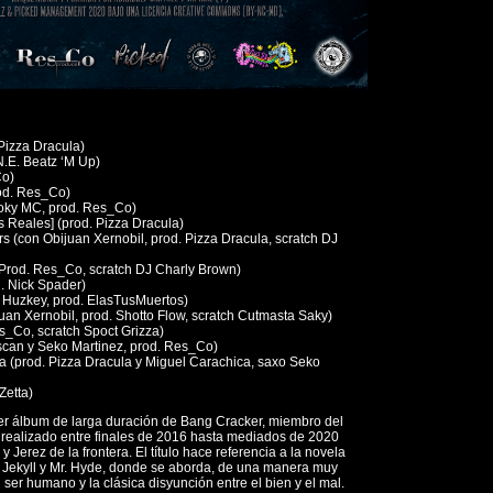
 Pizza Dracula)
.E. Beatz ‘M Up)
Co)
od. Res_Co)
oky MC, prod. Res_Co)
 Reales] (prod. Pizza Dracula)
s (con Obijuan Xernobil, prod. Pizza Dracula, scratch DJ
(Prod. Res_Co, scratch DJ Charly Brown)
. Nick Spader)
n Huzkey, prod. ElasTusMuertos)
an Xernobil, prod. Shotto Flow, scratch Cutmasta Saky)
s_Co, scratch Spoct Grizza)
can y Seko Martinez, prod. Res_Co)
a (prod. Pizza Dracula y Miguel Carachica, saxo Seko
Zetta)
mer álbum de larga duración de Bang Cracker, miembro del
ealizado entre finales de 2016 hasta mediados de 2020
y Jerez de la frontera. El título hace referencia a la novela
. Jekyll y Mr. Hyde, donde se aborda, de una manera muy
l ser humano y la clásica disyunción entre el bien y el mal.