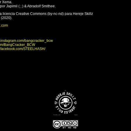
or Xema.
or Japimil ( ; ) & Abradolf Smithee.
a licencia Creative Commons (by-nc-nd) para Hereje Skillz
(2020).
z.com
w.instagram.com/bangcracker_bcw
r.com/BangCracker_BCW
w.facebook.com/STEELHASH/