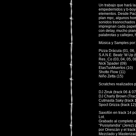
Un trabajo que hará l
empedernidos y b-boys
elementos. Desde Pac
plan mpc, algunos hom
sonidos trasnochados 
impregnan cada papelit
con delay, mucho pian
palabrotas y callejeo,
Música y Samples por:
Pizza Drácula (01, 06,
S.A.N.E. Beatz ‘M Up (
Res_Co (03, 04, 05, 08
Nick Spader (09)
ElasTusMuertos (10)
Shotto Flow (11)
Niño Zetta (15)
Scratches realizados p
DJ Ziruk (track 06 & 07
DJ Charly Brown (Trac
Cutmasta Saky (track 
Spoct Grizza (track 12)
Saxofón en track 14 po
Lot.
Grabado al completo e
“Pussylandia” (Jerez) 
por Onescán y el track
Mezclado y Masterizad