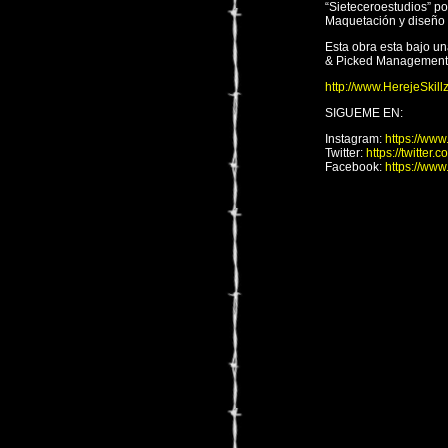
“Sieteceroestudios” p
Maquetación y diseño p
Esta obra esta bajo un
& Picked Management 
http://www.HerejeSkill
SIGUEME EN:
Instagram:
https://ww
Twitter:
https://twitte
Facebook:
https://ww