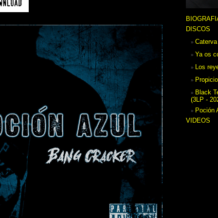
BIOGRAFI
DISCOS
Caterva
Ya os c
Los rey
Propicio
Black T
(3LP - 20
Poción 
VIDEOS