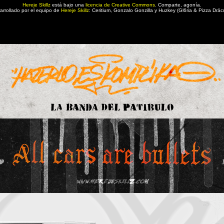
Hereje Skillz
está bajo una
licencia de Creative Commons
. Comparte, agonía.
arrollado por el equipo de
Hereje Skillz
: Ceritium, Gonzalo Gonzilla y Huzkey (Gl6ria & Pizza Drácu