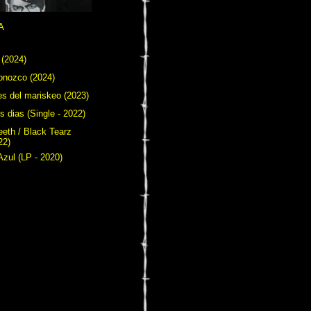
A
 (2024)
onozco (2024)
es del mariskeo (2023)
s dias (Single - 2022)
eeth / Black Tearz
22)
Azul (LP - 2020)