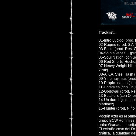
Tracklist:
01-Intro Lucido (prod.
02-Raqmu (prod. S.A.N
03-Bucle (prod. Res_
04-Solo a veces… (pr
05-Soul Nation (con S
06-Red Shorts [Hechos
07-Heavy Weight Hitter
Ziruk)
08-A.K.A. Steel Hash 
09-Y no hay mas (prod
10-Propicios dias (co
11-Hommies (con Obiju
12-Godovari (prod. Re
13-Butchers (con Ones
14-Un duro hijo de put
Martinez)
15-Hunter (prod. Niño 
Poción Azul es el pri
grupo BCW Hommies, r
entre Granada, Lebrija 
El extraño caso del Dr
gráfica, la dualidad de