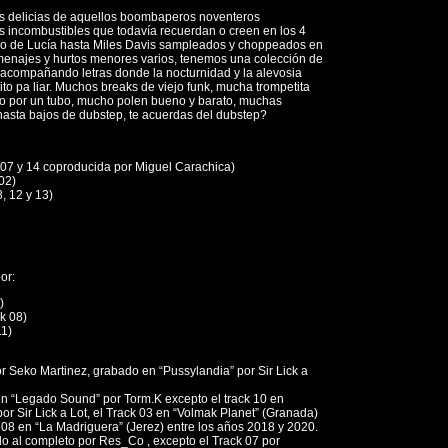
as delicias de aquellos boombaperos noventeros
 incombustibles que todavía recuerdan o creen en los 4
o de Lucía hasta Miles Davis sampleados y choppeados en
enajes y hurtos menores varios, tenemos una colección de
acompañando letras donde la nocturnidad y la alevosia
o pa liar. Muchos breaks de viejo funk, mucha trompetita
o por un tubo, mucho polen bueno y barato, muchas
 hasta bajos de dubstep, te acuerdas del dubstep?
 07 y 14 coproducida por Miguel Carachica)
02)
, 12 y 13)
or:
)
k 08)
11)
r Seko Martinez, grabado en “Pussylandia” por Sir Lick a
n “Legado Sound” por Torm.K excepto el track 10 en
por Sir Lick a Lot, el Track 03 en “Volmak Planet” (Granada)
 08 en “La Madriguera” (Jerez) entre los años 2018 y 2020.
o al completo por Res_Co , excepto el Track 07 por