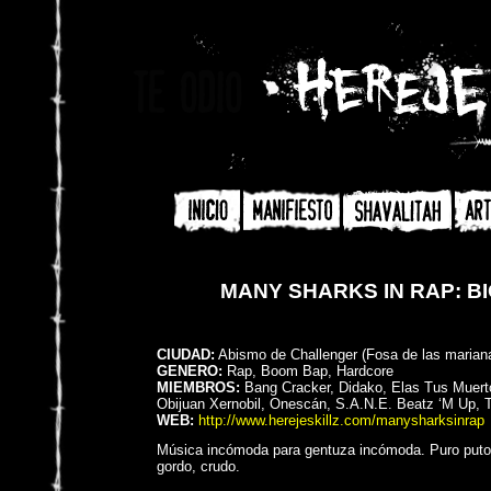
MANY SHARKS IN RAP: B
CIUDAD:
Abismo de Challenger (Fosa de las marian
GENERO:
Rap, Boom Bap, Hardcore
MIEMBROS:
Bang Cracker, Didako, Elas Tus Muert
Obijuan Xernobil, Onescán, S.A.N.E. Beatz ‘M Up, 
WEB:
http://www.herejeskillz.com/manysharksinrap
Música incómoda para gentuza incómoda. Puro puto 
gordo, crudo.