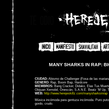
MANY SHARKS IN RAP: B
CIUDAD:
Abismo de Challenger (Fosa de las marian
GENERO:
Rap, Boom Bap, Hardcore
MIEMBROS:
Bang Cracker, Didako, Elas Tus Muert
Obijuan Xernobil, Onescán, S.A.N.E. Beatz ‘M Up, 
WEB:
http://www.herejeskillz.com/manysharksinrap
Música incómoda para gentuza incómoda. Puro puto 
gordo, crudo.