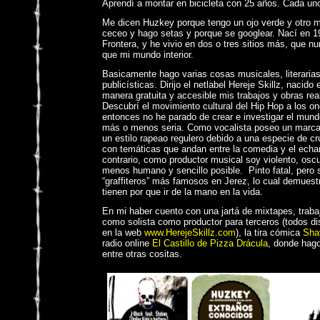
Aprendí a montar en bicicleta con 25 años. Cada uno
Me dicen Huzkey porque tengo un ojo verde y otro m
ceceo y hago setas y porque se googlear. Nací en 1
Frontera, y he vivio en dos o tres sitios más, que n
que mi mundo interior.
Basicamente hago varias cosas musicales, literarias
publicísticas. Dirijo el netlabel Hereje Skillz, nacid
manera gratuita y accesible mis trabajos y obras rea
Descubrí el movimiento cultural del Hip Hop a los o
entonces no he parado de crear e investigar el mund
más o menos seria. Como vocalista poseo un marca
un estilo rapeao regulero debido a una especie de cr
con temáticas que andan entre la comedia y el echar
contrario, como productor musical soy violento, oscur
menos humano y sencillo posible. Pinto fatal, pero 
“graffiteros” más famosos en Jerez, lo cual demuest
tienen por que ir de la mano en la vida.
En mi haber cuento con una jartá de mixtapes, traba
como solista como productor para terceros (todos di
en la web
www.HerejeSkillz.com
), la tira cómica
Shav
radio online
El Castillo de Pizza Drácula
, donde hago
entre otras cositas.