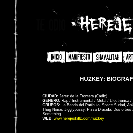
HUZKEY: BIOGRAF
CIUDAD:
Jerez de la Frontera (Cadiz)
GENERO:
Rap / Instrumental / Metal / Electrónica /
GRUPOS:
La Banda del Patíbulo, Space Surimi, An
Thug Noise, Jigglypussy, Pizza Drácula, Dos o tr
Something…
WEB:
www.herejeskillz.com/huzkey