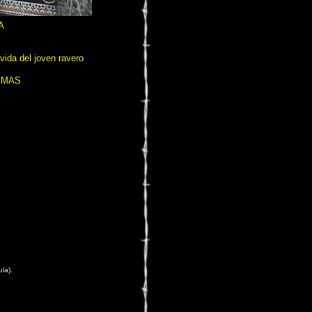
A
vida del joven ravero
EMAS
la).