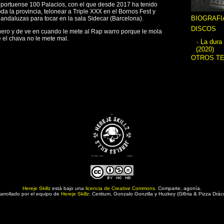
 portuense 100 Palacios, con el que desde 2017 ha tenido
da la provincia, telonear a Triple XXX en el Bornos Fest y
BIOGRAFI
s andaluzas para tocar en la sala Sidecar (Barcelona).
DISCOS
ero y de ve en cuando le mete al Rap warro porque le mola
e el chava no le mete mal.
La dura 
(2020)
OTROS T
Hereje Skillz
está bajo una
licencia de Creative Commons
. Comparte, agonía.
arrollado por el equipo de
Hereje Skillz
: Ceritium, Gonzalo Gonzilla y Huzkey (Gl6ria & Pizza Drácu