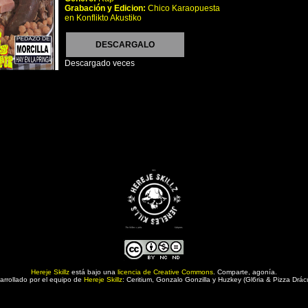
Grabación y Edicion:
Chico Karaopuesta
en Konflikto Akustiko
DESCARGALO
Descargado
veces
Hereje Skillz
está bajo una
licencia de Creative Commons
. Comparte, agonía.
arrollado por el equipo de
Hereje Skillz
: Ceritium, Gonzalo Gonzilla y Huzkey (Gl6ria & Pizza Drácu