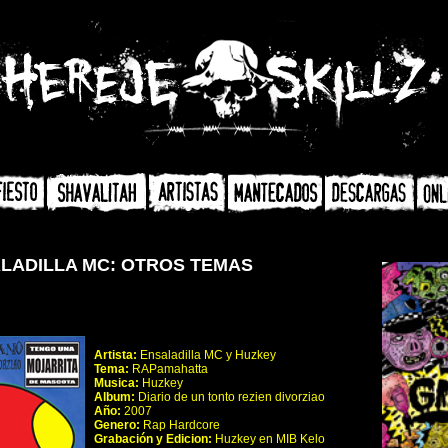
LADILLA MC: OTROS TEMAS
Artista:
Ensaladilla MC y Huzkey
Tema:
RAPamahatta
Musica:
Huzkey
Album:
Diario de un tonto rezien divorziao
Año:
2007
Genero:
Rap Hardcore
Grabación y Edicion:
Huzkey en MIB Kelo