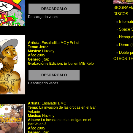
BIOGRAFI
DESCARGALO
DISCOS
Descargado
veces
Internat
Space S
Heroque
Artista:
Ensaladilla MC y Er Lui
Demo (2
Tema:
Jerez
Musica:
Huzkey
Doble pi
Año:
2005
OTROS T
Genero:
Rap
Grabación y Edicion:
Er Lui en MIB Kelo
DESCARGALO
Descargado
veces
Artista:
Ensaladilla MC
Tema:
La invasion de las ortigas en el Bar
Volapié
Musica:
Huzkey
Album:
La invasion de las ortigas en el
Bar Volapié
Año:
2005
Genero:
Rap