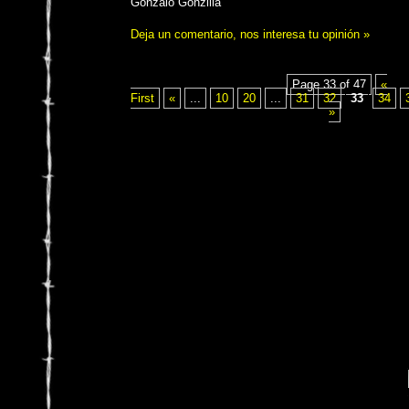
Gonzalo Gonzilla
Deja un comentario, nos interesa tu opinión »
Page 33 of 47
«
First
«
...
10
20
...
31
32
33
34
»