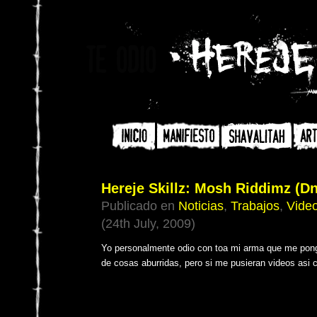
Hereje Skillz: Mosh Riddimz (D
Publicado en
Noticias
,
Trabajos
,
Vide
(24th July, 2009)
Yo personalmente odio con toa mi arma que me pong
de cosas aburridas, pero si me pusieran videos asi c